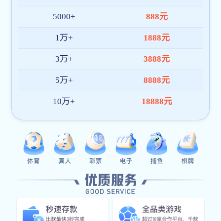
平台不对因网络问题、第三方系统故障等引发的内容偏差或使用
后果承担责任。
8. 法律适用
本协议适用中华人民共和国法律，争议将提交至平台所在地法院
依法处理。
9. 联系我们
如有任何疑问或建议，请联系邮箱：support@qps88.com。
荣誉与成就
mk体育app官网登录入口 在多个国际赛事科技平台评比中