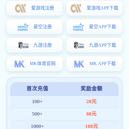
4. 用户行为
禁止用户发布违法信息、扰乱系统运行、侵犯他人权利或进行未
授权营销行为。
5. 知识产权
平台内所有内容归属平台或授权方所有，未经允许不得以任何形
式使用或传播。
6. 服务终止
若用户违反协议条款，平台有权中止或终止账户使用，且无需提
前通知。
7. 免责声明