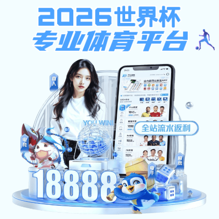
立即注册
隐私政策
1. 本应用是否会收集我的个人信息？
是的，mk体育app官网登录入口平台在提供赛事服务
过程中会依据权限收集基础资料（如手机号、设备信
息、使用记录等）以提升服务体验。
2. 收集这些信息的目的是什么？
3. 我的信息会被共享或出售吗？