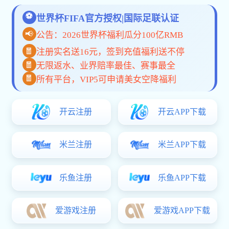
4. 我的信息会保存多久？是否安全？
5. 我能修改或删除我的信息吗？
6. 如何联系我们处理隐私相关问题？
风险防御图谱
mk体育app官网登录入口持续构建动态风险模型，以图谱方
式展示平台应对潜在威胁的关键策略。