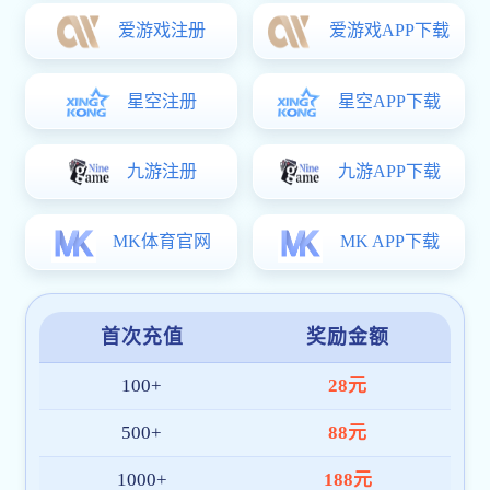
2026-06-07 11:35
28 次阅读
凯登布泽尔痛心疾首因关键失误葬送球队
赛季希望
在最近的一场关键比赛中，凯登·布泽尔的失误引发了
广泛关注与讨论，这一错误不仅使得他个人饱受指
责，更将球队的赛季希望也葬送于此。文章将从四个
方面详细分析这一事件对球员自身、球队整体表现、
球迷心理以及未来发展的深远影响。首先，我们将探
讨布泽尔在比赛中的具体失误及其后果；其次，分析
这次失误对球队士气和战术安排的冲击；接着，讨论